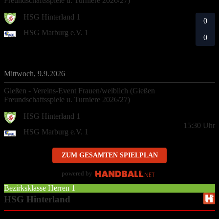
Freundschaftsspiele u. Turniere 2026/27)
HSG Hinterland 1
0
HSG Marburg e.V. 1
0
Mittwoch, 9.9.2026
Gießen - Vereins-Event Frauen/weiblich (Gießen
Freundschaftsspiele u. Turniere 2026/27)
HSG Hinterland 1
15:30
Uhr
HSG Marburg e.V. 1
ZUM GESAMTEN SPIELPLAN
powered by
Bezirksklasse Herren 1
HSG Hinterland