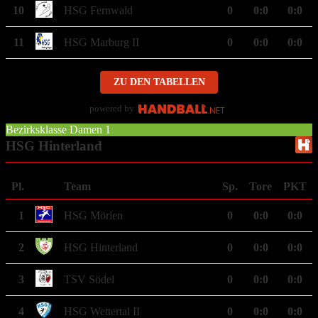
10
HSG Fernwald
0
0
:
0
0:0
11
HSG Marburg II
0
0
:
0
0:0
ZU DEN TABELLEN
powered by
Bezirksklasse Damen 1
HSG Hinterland
Pl.
Team
Sp.
Tore
PKT
1
HSG Mörlen
0
0
:
0
0:0
2
HSG Hinterland
0
0
:
0
0:0
3
TSV Södel
0
0
:
0
0:0
4
HSG Wettertal II
0
0
:
0
0:0