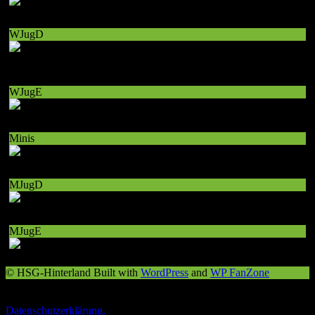
WJugD
WJugE
Minis
MJugD
MJugE
© HSG-Hinterland Built with
WordPress
and
WP FanZone
Diese Website verwendet Cookies – nähere Informationen dazu und
zu Ihren Rechten als Benutzer finden Sie in unserer
Datenschutzerklärung.
.
Ich stimme zu