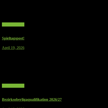
Rückraumspieler standen zur Verfügung, ging es in die Partie. Den
HSG
Anfang verschliefen die Hinterländer dabei komplett und vor allem
Hinterland
im Rückzugsverhalten und 1 vs. 1 kam man erst ab Minute 15 an
28:30
und lief einem Rückstand von…
(16:15)
Read More >>
Spieltagspost!
für
April 19, 2026
Kommentare deaktiviert
Spieltagspost!
Das letzte Spiel der Saison 25/26 steht an: Die Auswärtspartie bei
der HSG Fernwald verspricht nochmal Spannung. Es geht um eine
Endplatzierung im guten oberen Mittelfeld und das Hinspiel in der
Hinterlandhalle endete in einem Unentschieden. Schaut gerne vorbei
und unterstützt unsere Männer beim letzten Saisonspiel – wir freuen
uns auf euch!
Read More >>
Bezirksoberligaqualifikation 2026/27