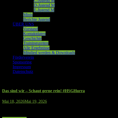
C-Jugend M
D-Jugend M
E-Jugend M
Minis
Berichte Jugend
ÜBER UNS
Vorstand
Kontaktdaten
Geschichte
Trainingszeiten
Alle Ergebnisse
Mitglied werden & Downloads
Förderverein
Sponsoring
Impressum
Datenschutz
Das sind wir – Schaut gerne rein! #HSGHurra
für
Mai 18, 2026
Mai 19, 2026
Kommentare deaktiviert
Das
sind
wir