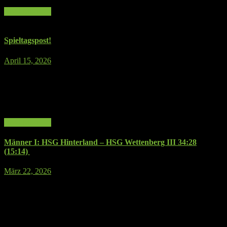
26:21
Read More >>
(13:11)
Spieltagspost!
für
April 15, 2026
Kommentare deaktiviert
Spieltagspost!
Wir gehen in die finale Phase der Saison der Männer I: Auswärts bei
der starken HSG Dutenhofen/Münchholzhausen wartet eine sehr
schwere Aufgabe aus uns! Wir freuen uns über jegliche
Unterstützung auswärts. Kommt gerne mit!
Read More >>
Männer I: HSG Hinterland – HSG Wettenberg III 34:28
(15:14)
für
März 22, 2026
Kommentare deaktiviert
Männer
Im letzten Heimspiel der Saison ging es gegen die routinierte Truppe
I:
aus Wettenberg. Mit nahezu vollem Kader war die Motivation groß
HSG
sich mit einem Sieg von den eigenen Fans zu verabschieden. Die
Hinterland
ersten Minuten zeigten aber einige Probleme auf und Wettenberg
–
kam immer wieder erfolgreich zum Tor und im Angriff war man
HSG