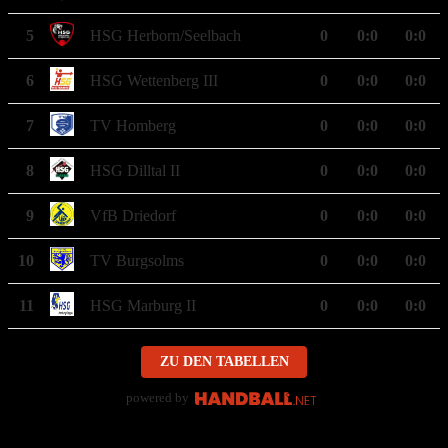
5
HSG Herborn/Seelbach
0
0
:
0
0:0
6
HSG Wettenberg III
0
0
:
0
0:0
7
TV Homberg
0
0
:
0
0:0
8
HSG Dilltal II
0
0
:
0
0:0
9
VfB Driedorf
0
0
:
0
0:0
10
TV Burgsolms
0
0
:
0
0:0
11
HSG Marburg II
0
0
:
0
0:0
ZU DEN TABELLEN
powered by