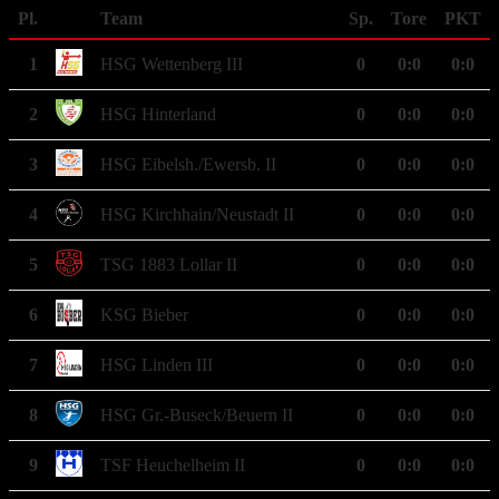
Pl.
Team
Sp.
Tore
PKT
1
HSG Wettenberg III
0
0
:
0
0:0
2
HSG Hinterland
0
0
:
0
0:0
3
HSG Eibelsh./Ewersb. II
0
0
:
0
0:0
4
HSG Kirchhain/Neustadt II
0
0
:
0
0:0
5
TSG 1883 Lollar II
0
0
:
0
0:0
6
KSG Bieber
0
0
:
0
0:0
7
HSG Linden III
0
0
:
0
0:0
8
HSG Gr.-Buseck/Beuern II
0
0
:
0
0:0
9
TSF Heuchelheim II
0
0
:
0
0:0