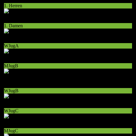
1. Herren
1. Damen
WJugA
MJugB
WJugB
WJugC
MJugC