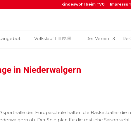
Kindeswohl beim TVG
Impressu
_
tangebot
Volkslauf 🏃🏼‍♀️🏃🏼
Der Verein
Re-
age in Niederwalgern
ßsporthalle der Europaschule halten die Basketballer d
derwalgern ab. Der Spielplan für die restliche Saison sieht 