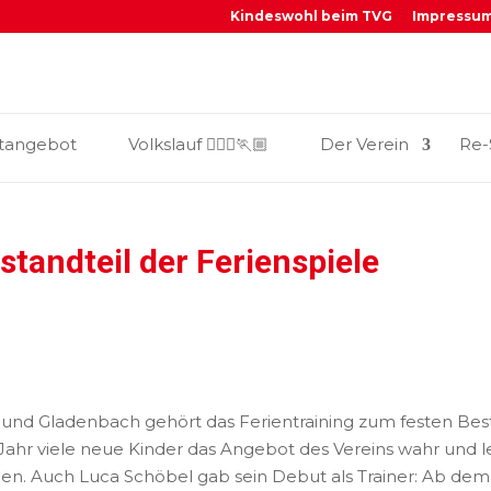
Kindeswohl beim TVG
Impressu
_
tangebot
Volkslauf 🏃🏼‍♀️🏃🏼
Der Verein
Re-
estandteil der Ferienspiele
und Gladenbach gehört das Ferientraining zum festen Besta
ahr viele neue Kinder das Angebot des Vereins wahr und l
n. Auch Luca Schöbel gab sein Debut als Trainer: Ab dem 