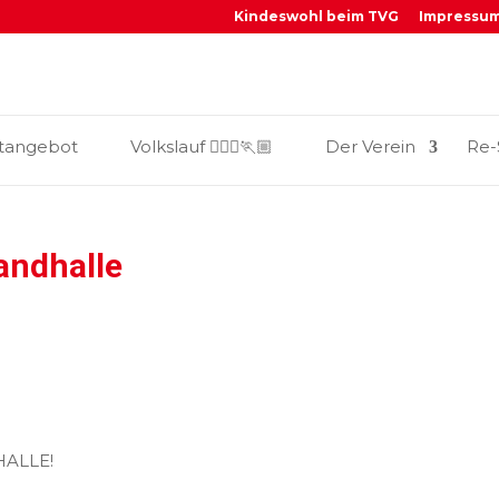
Kindeswohl beim TVG
Impressu
_
tangebot
Volkslauf 🏃🏼‍♀️🏃🏼
Der Verein
Re-
landhalle
HALLE!