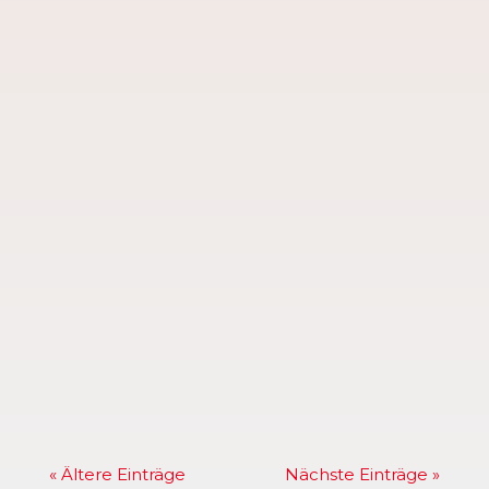
Aktuell findet wieder jeden Dienstag bis
Ende September ab 18Uhr das
Sportabzeichentraining bzw.
Sportabzeichenabnahme am
Großsportfeld Biedenkopfer Straße statt.
Das Training findet auch in den
Sommerferien statt. Die aktuellen
Sportabzeichen Anforderungen findest
du...
« Ältere Einträge
Nächste Einträge »