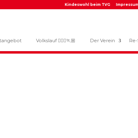
Kindeswohl beim TVG
Impressu
_
tangebot
Volkslauf 🏃🏼‍♀️🏃🏼
Der Verein
Re-