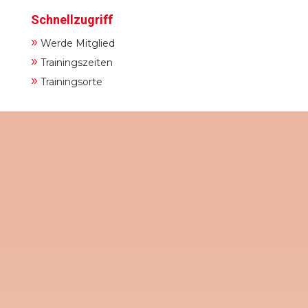
Schnellzugriff
»
Werde Mitglied
»
Trainingszeiten
»
Trainingsorte
Der Tanzkreis des TVG nimmt noch neue
TänzerInnen auf. Wir bieten
Schnuppertage am 9. - 16.- und 23. April