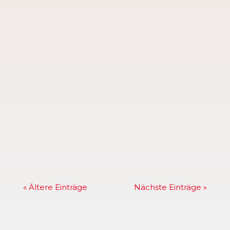
Aktuell findet wieder jeden Dienstag bis
Ende September ab 18Uhr das
Sportabzeichentraining bzw.
Sportabzeichenabnahme am
Großsportfeld Biedenkopfer Straße statt.
Das Training findet auch in den
Sommerferien statt. Die aktuellen
Sportabzeichen Anforderungen findest
du...
« Ältere Einträge
Nächste Einträge »