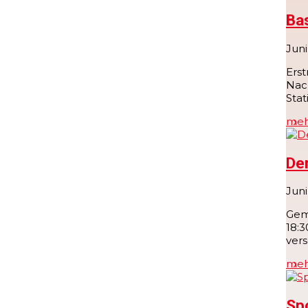
Ba
Juni
Ers
Nac
Stat
meh
De
Juni
Geme
18:3
vers
meh
Sp