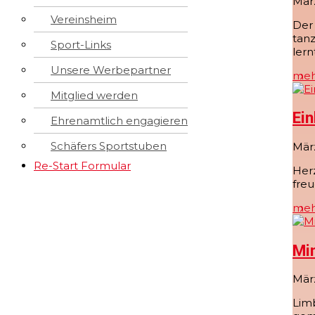
März
Vereinsheim
Der 
tanz
Sport-Links
lern
Unsere Werbepartner
meh
Mitglied werden
Ei
Ehrenamtlich engagieren
Schäfers Sportstuben
März
Re-Start Formular
Herz
freu
meh
Min
Mär
Limb