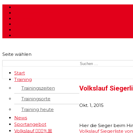
_
Kindeswohl beim TVG
Impressum
Datenschutz
Kontakt
Mitglied werden
Seite wählen
Start
Training
Volkslauf Siegerl
Trainingszeiten
Trainingsorte
Okt. 1, 2015
Training heute
News
Sportangebot
Hier die Sieger beim Hin
Volkslauf 🏃🏼‍♀️🏃🏼
Volkslauf Siegerliste von