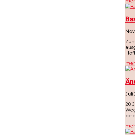
meh
Bas
Nov.
Zum 
aus
Hofh
meh
Än
Juli
20 J
Weg 
beid
meh