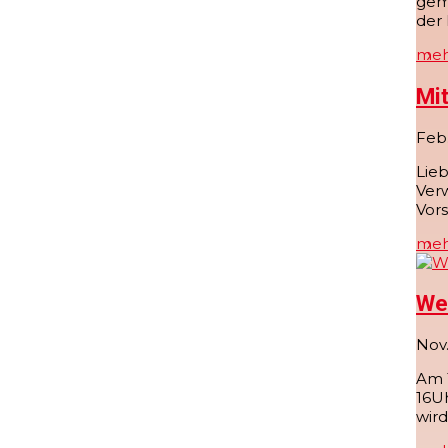
gem
der 
meh
Mit
Feb.
Lieb
Ver
Vors
meh
We
Nov.
Am 1
16U
wird