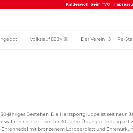
Kindeswohl beim TVG
Impress
_
angebot
Volkslauf 🏃🏼‍♀️🏃🏼
Der Verein
Re-Sta
hr 30-jähriges Bestehen. Die Herzsportgruppe ist seit neun
 während dieser Feier für 30 Jahre Übungsleitertätigkeit 
ins-Ehrennadel mit bronzenem Lorbeerblatt und Ehrenurku