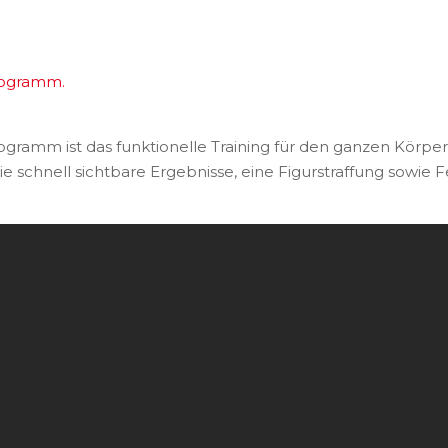
rogramm.
gramm ist das funktionelle Training für den ganzen Körp
t, die schnell sichtbare Ergebnisse, eine Figurstraffung sowi