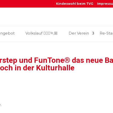
Kindeswohl beim TVG
Impress
_
angebot
Volkslauf 🏃🏼‍♀️🏃🏼
Der Verein
Re-Sta
rstep und FunTone® das neue Ba
ch in der Kulturhalle
.