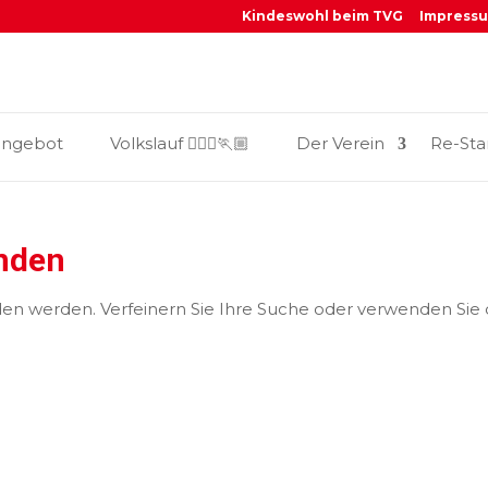
Kindeswohl beim TVG
Impress
_
angebot
Volkslauf 🏃🏼‍♀️🏃🏼
Der Verein
Re-Sta
unden
den werden. Verfeinern Sie Ihre Suche oder verwenden Sie