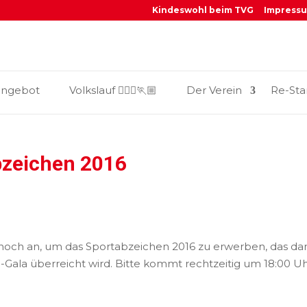
Kindeswohl beim TVG
Impress
_
angebot
Volkslauf 🏃🏼‍♀️🏃🏼
Der Verein
Re-Sta
bzeichen 2016
n noch an, um das Sportabzeichen 2016 zu erwerben, das da
VG-Gala überreicht wird. Bitte kommt rechtzeitig um 18:00