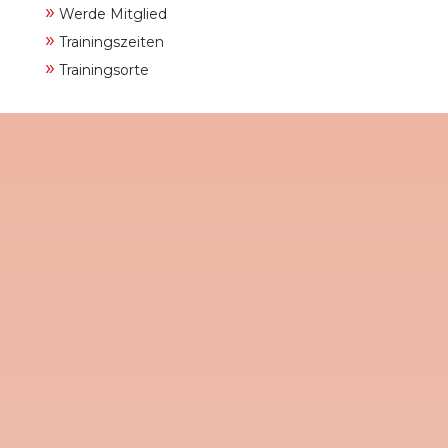
»
Werde Mitglied
»
Trainingszeiten
»
Trainingsorte
Am kommenden Dienstag, den 9. Juni
2026, lädt der TV 1908 Gladenbach e.V.
alle Sportbegeisterten, Familien und
Neugierigen herzlich zum diesjährigen