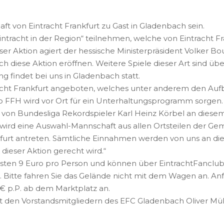
ft von Eintracht Frankfurt zu Gast in Gladenbach sein.
Eintracht in der Region“ teilnehmen, welche von Eintracht F
er Aktion agiert der hessische Ministerpräsident Volker Bou
ch diese Aktion eröffnen. Weitere Spiele dieser Art sind ü
g findet bei uns in Gladenbach statt.
cht Frankfurt angeboten, welches unter anderem den Aufb
io FFH wird vor Ort für ein Unterhaltungsprogramm sorgen.
on Bundesliga Rekordspieler Karl Heinz Körbel an diesem T
s wird eine Auswahl-Mannschaft aus allen Ortsteilen der 
kfurt antreten. Sämtliche Einnahmen werden von uns an die
dieser Aktion gerecht wird.“
kosten 9 Euro pro Person und können über
EintrachtFancl
. Bitte fahren Sie das Gelände nicht mit dem Wagen an. An
 1€ p.P. ab dem Marktplatz an.
mit den Vorstandsmitgliedern des EFC Gladenbach Oliver 