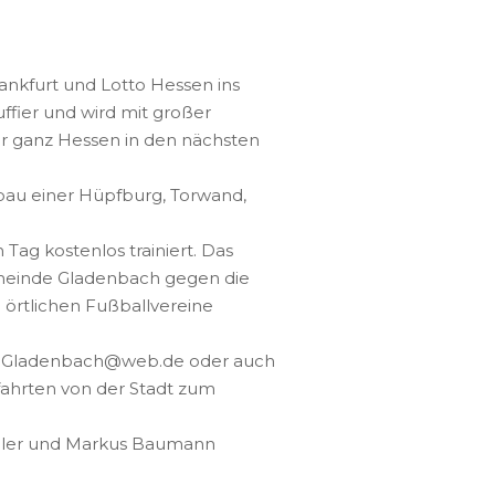
rankfurt und Lotto Hessen ins
ffier und wird mit großer
ber ganz Hessen in den nächsten
au einer Hüpfburg, Torwand,
ag kostenlos trainiert. Das
Gemeinde Gladenbach gegen die
 örtlichen Fußballvereine
ubGladenbach@web.de
oder auch
fahrten von der Stadt zum
Müller und Markus Baumann