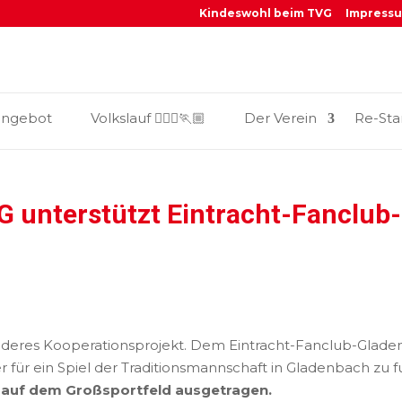
Kindeswohl beim TVG
Impress
_
angebot
Volkslauf 🏃🏼‍♀️🏃🏼
Der Verein
Re-Sta
 unterstützt Eintracht-Fanclub
nderes Kooperationsprojekt. Dem Eintracht-Fanclub-Gladen
r für ein Spiel der Traditionsmannschaft in Gladenbach zu f
0 auf dem Großsportfeld ausgetragen.