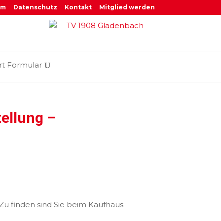
um
Datenschutz
Kontakt
Mitglied werden
rt Formular
ellung –
u finden sind Sie beim Kaufhaus