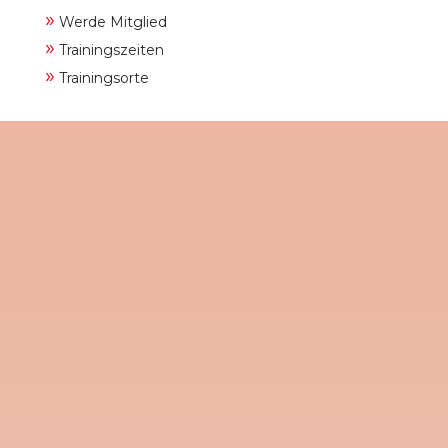
»
Werde Mitglied
»
Trainingszeiten
»
Trainingsorte
Am kommenden Dienstag, den 9. Juni
2026, lädt der TV 1908 Gladenbach e.V.
alle Sportbegeisterten, Familien und
Neugierigen herzlich zum diesjährigen