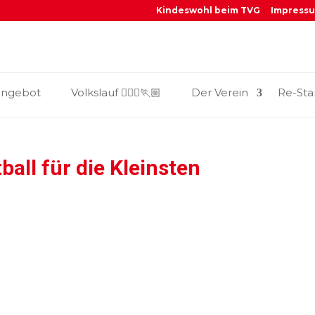
Kindeswohl beim TVG
Impress
_
angebot
Volkslauf 🏃🏼‍♀️🏃🏼
Der Verein
Re-Sta
all für die Kleinsten