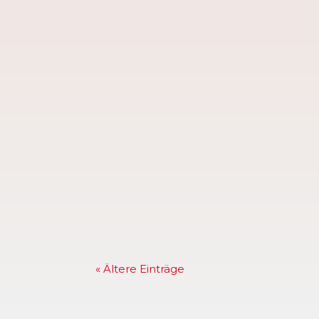
Mannschaften, die...
Bei der diesjährigen Mitgliederversa
Frank Nöh hatte darum gebeten, sein
Driedger (ganz links...
« Ältere Einträge