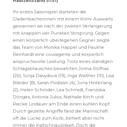
Halbzeitstand 51:51)
Ihr erstes Saisonspiel starteten die
Gladenbacherinnen mit einem Krimi: Auswärts
gewannen sie nach der zweiten Verlängerung
mit knappen vier Punkten Vorsprung. Gegen
einen körperlich überlegenen Gegner zeigte
das Team von Monika Happel und Pauline
Reinhardt eine couragierte und körperlich
anspruchsvolle Leistung. Trotz eines ständigen
Schlagabtausches bewahrten Jorina Stöfhas
(20), Sonja Davydova (19), Inga Walther (10), Lisa
Blieder (8), Sarah Podlasin (4), Jona Hinterlang
(2), Helen Schröder, Lea Schmidt, Franziska
Dönges, Antonia Julius, Nathalie Kirch und
Riecke Lindauer am Ende einen kühlen Kopf.
Durch gezielte Angriffe fand die Mannschaft
oft die Lücke zum Korb, behielt aber nicht
immer die Kaltschnäuzigkeit. Doch die