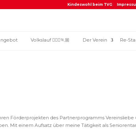
Kindeswohl beim TVG
Impress
_
angebot
Volkslauf 🏃🏼‍♀️🏃🏼
Der Verein
Re-Sta
ihren Förderprojekten des Partnerprogramms Vereinsliebe 
ben. Mit einem Aufsatz über meine Tätigkeit als Seniorentanz