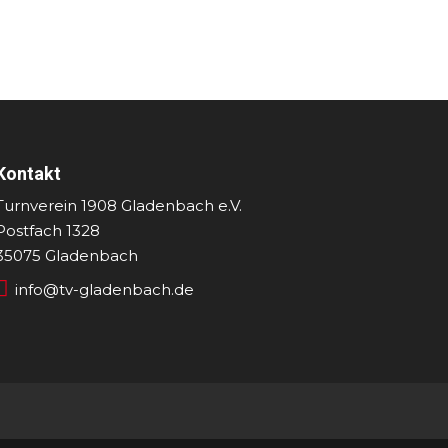
Kontakt
Turnverein 1908 Gladenbach e.V.
Postfach 1328
35075 Gladenbach

info@tv-gladenbach.de