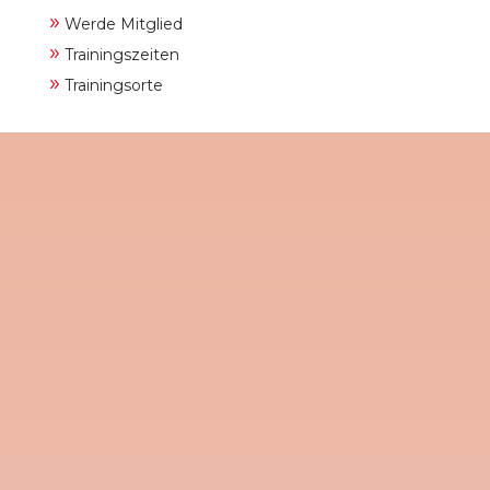
»
Werde Mitglied
»
Trainingszeiten
»
Trainingsorte
Am kommenden Dienstag, den 9. Juni
2026, lädt der TV 1908 Gladenbach e.V.
alle Sportbegeisterten, Familien und
Neugierigen herzlich zum diesjährigen