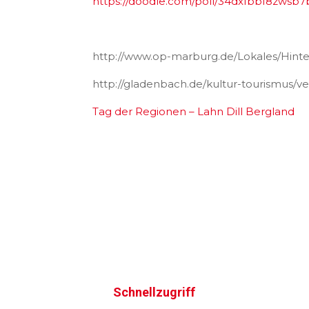
https://doodle.com/poll/34dxfbbf8zwsb7
http://www.op-marburg.de/Lokales/Hint
http://gladenbach.de/kultur-tourismus/v
Tag der Regionen – Lahn Dill Bergland
Schnellzugriff