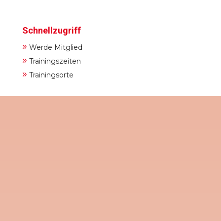
Schnellzugriff
»
Werde Mitglied
»
Trainingszeiten
»
Trainingsorte
Am kommenden Dienstag, den 9. Juni