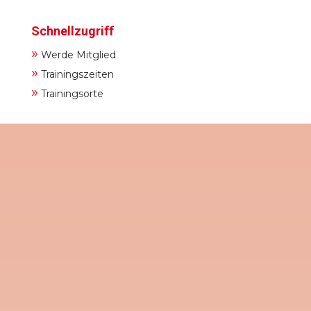
Schnellzugriff
»
Werde Mitglied
»
Trainingszeiten
»
Trainingsorte
Am kommenden Dienstag, den 9. Juni