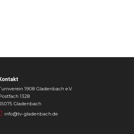
Kontakt
Turnverein 1908 Gladenbach e.V.
Postfach 1328
35075 Gladenbach

info@tv-gladenbach.de