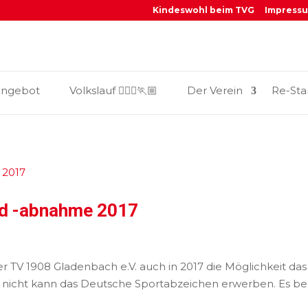
Kindeswohl beim TVG
Impress
_
angebot
Volkslauf 🏃🏼‍♀️🏃🏼
Der Verein
Re-Sta
nd -abnahme 2017
r TV 1908 Gladenbach e.V. auch in 2017 die Möglichkeit d
 nicht kann das Deutsche Sportabzeichen erwerben. Es bes