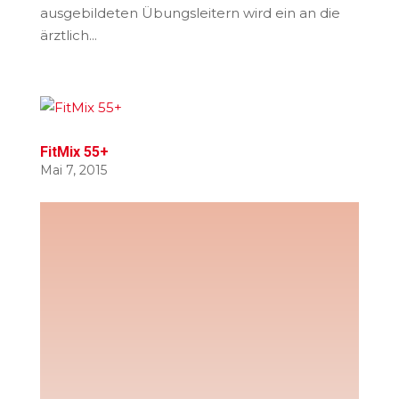
ausgebildeten Übungsleitern wird ein an die
ärztlich...
FitMix 55+
Mai 7, 2015
FitMix 55+ Trainingstermine(1) Dienstag17.30 -
19.30FitMix ab 55 JahreSport- und Kulturhalle
FitMix 55+ knüpft mit seinem Sport- und Spiel-
Angebot nahtlos an das der Herzsportgruppe
an. Schwerpunkt sind Herz-/Kreislauftraining in
unterschiedlichen Varianten in der...