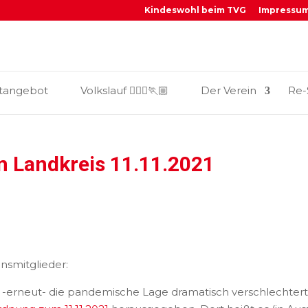
Kindeswohl beim TVG
Impressu
_
tangebot
Volkslauf 🏃🏼‍♀️🏃🏼
Der Verein
Re-
 Landkreis 11.11.2021
insmitglieder:
ch -erneut- die pandemische Lage dramatisch verschlechtert