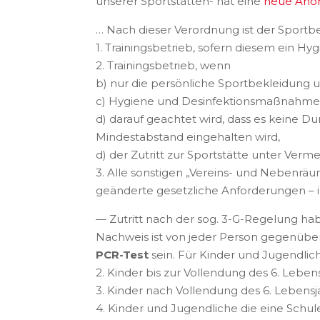
unserer Sportstätten- hat eine
neue Anor
… Nach dieser Verordnung ist der Sportb
1. Trainingsbetrieb, sofern diesem ein H
2. Trainingsbetrieb, wenn
b) nur die persönliche Sportbekleidung 
c) Hygiene und Desinfektionsmaßnahme
d) darauf geachtet wird, dass es keine 
Mindestabstand eingehalten wird,
d) der Zutritt zur Sportstätte unter Ver
3. Alle sonstigen „Vereins- und Nebenräum
geänderte gesetzliche Anforderungen –
— Zutritt nach der sog. 3-G-Regelung ha
Nachweis ist von jeder Person gegenübe
PCR-Test
sein. Für Kinder und Jugendlich
2. Kinder bis zur Vollendung des 6. Leben
3. Kinder nach Vollendung des 6. Lebens
4. Kinder und Jugendliche die eine Sch