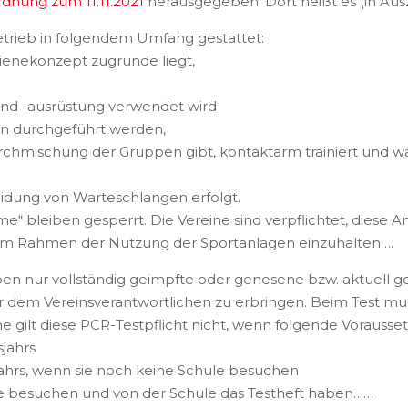
dnung zum 11.11.2021
herausgegeben. Dort heißt es (in Aus
etrieb in folgendem Umfang gestattet:
ygienekonzept zugrunde liegt,
und -ausrüstung verwendet wird
n durchgeführt werden,
Durchmischung der Gruppen gibt, kontaktarm trainiert und
meidung von Warteschlangen erfolgt.
e“ bleiben gesperrt. Die Vereine sind verpflichtet, diese A
 im Rahmen der Nutzung der Sportanlagen einzuhalten….
ben nur vollständig geimpfte oder genesene bzw. aktuell g
r dem Vereinsverantwortlichen zu erbringen. Beim Test mu
e gilt diese PCR-Testpflicht nicht, wenn folgende Vorausset
sjahrs
jahrs, wenn sie noch keine Schule besuchen
ule besuchen und von der Schule das Testheft haben……