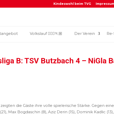
Kindeswohl beim TVG
Impressu
_
tangebot
Volkslauf 🏃🏼‍♀️🏃🏼
Der Verein
Re-
sliga B: TSV Butzbach 4 – NiGla B
eigten die Gäste ihre volle spielerische Stärke. Gegen ei
, Max Bogdaschin (8), Aziz Derin (15), Dominik Kadlic (13)