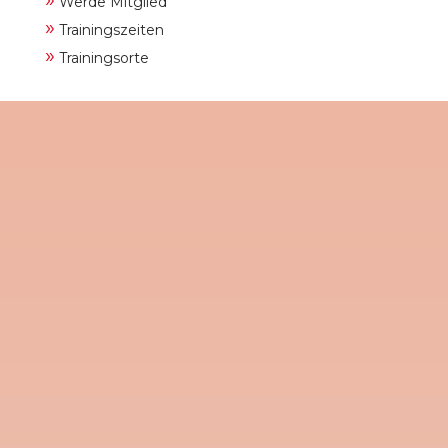
Werde Mitglied
»
Trainingszeiten
»
Trainingsorte
Der Tanzkreis des TVG nimmt noch neue
TänzerInnen auf. Wir bieten
Schnuppertage am 9. - 16.- und 23. April
2025. Wir tanzen immer mittwochs in der
Sport- und Kulturhalle in der