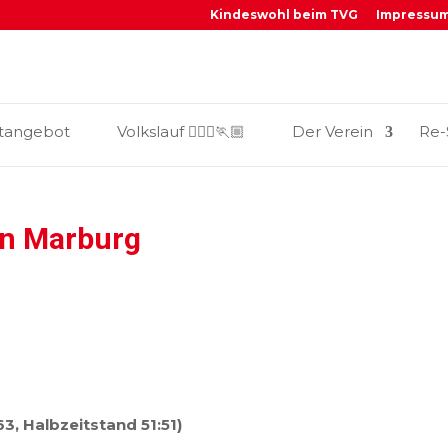
Kindeswohl beim TVG
Impressu
_
tangebot
Volkslauf 🏃🏼‍♀️🏃🏼
Der Verein
Re-
in Marburg
3, Halbzeitstand 51:51)