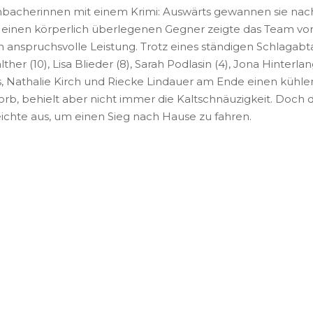
adenbacherinnen mit einem Krimi: Auswärts gewannen sie na
 einen körperlich überlegenen Gegner zeigte das Team vo
ch anspruchsvolle Leistung. Trotz eines ständigen Schlaga
ther (10), Lisa Blieder (8), Sarah Podlasin (4), Jona Hinterla
s, Nathalie Kirch und Riecke Lindauer am Ende einen kühlen
rb, behielt aber nicht immer die Kaltschnäuzigkeit. Doch 
hte aus, um einen Sieg nach Hause zu fahren.