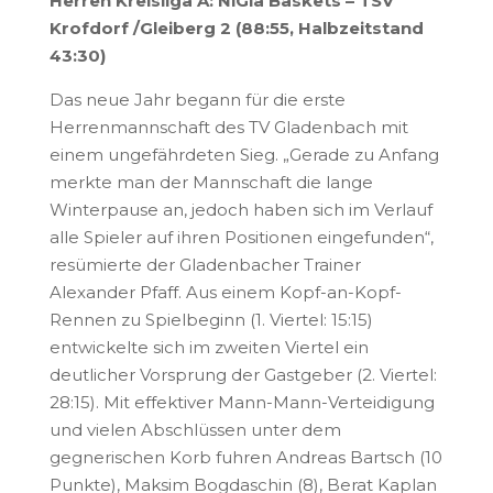
Herren Kreisliga A: NiGla Baskets – TSV
Krofdorf /Gleiberg 2 (88:55, Halbzeitstand
43:30)
Das neue Jahr begann für die erste
Herrenmannschaft des TV Gladenbach mit
einem ungefährdeten Sieg. „Gerade zu Anfang
merkte man der Mannschaft die lange
Winterpause an, jedoch haben sich im Verlauf
alle Spieler auf ihren Positionen eingefunden“,
resümierte der Gladenbacher Trainer
Alexander Pfaff. Aus einem Kopf-an-Kopf-
Rennen zu Spielbeginn (1. Viertel: 15:15)
entwickelte sich im zweiten Viertel ein
deutlicher Vorsprung der Gastgeber (2. Viertel:
28:15). Mit effektiver Mann-Mann-Verteidigung
und vielen Abschlüssen unter dem
gegnerischen Korb fuhren Andreas Bartsch (10
Punkte), Maksim Bogdaschin (8), Berat Kaplan