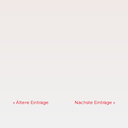
Die Baskets starten in die neue Saison
23/24. Hier geht es zum Spielplan
(Download als PDF): NIGLA 2023-
2024_Gesamt
« Ältere Einträge
Nächste Einträge »